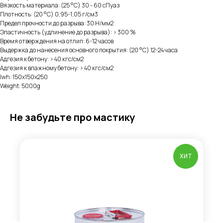
Вязкость материала: (25 °С) 30 - 60 сПуаз
Плотность: (20 °С) 0,95-1,05 г/см3
Предел прочности до разрыва: 30 Н/мм2
Эластичность (удлинение до разрыва): > 300 %
Время отверждения на отлип: 6-12 часов
Выдержка до нанесения основного покрытия: (20 °С) 12-24 часа
Адгезия к бетону: > 40 кгс/см2
Адгезия к влажному бетону: > 40 кгс/см2
lwh: 150x150x250
Weight: 5000g
Не забудьте про мастику
ХИТ