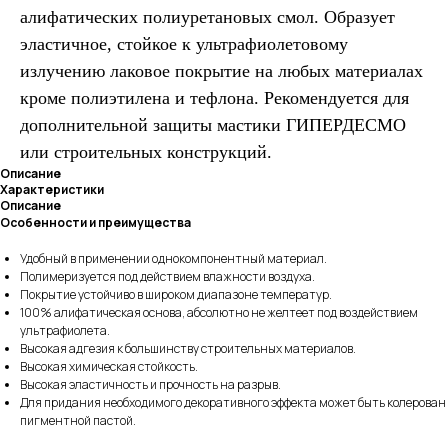
алифатических полиуретановых смол. Образует
эластичное, стойкое к ультрафиолетовому
излучению лаковое покрытие на любых материалах
кроме полиэтилена и тефлона. Рекомендуется для
дополнительной защиты мастики ГИПЕРДЕСМО
или строительных конструкций.
Описание
Характеристики
Описание
Особенности и преимущества
Удобный в применении однокомпонентный материал.
Полимеризуется под действием влажности воздуха.
Покрытие устойчиво в широком диапазоне температур.
100% алифатическая основа, абсолютно не желтеет под воздействием
ультрафиолета.
Высокая адгезия к большинству строительных материалов.
Высокая химическая стойкость.
Высокая эластичность и прочность на разрыв.
Для придания необходимого декоративного эффекта может быть колерован
пигментной пастой.