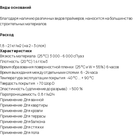
Виды оснований
Благодаря наличию различных видов праймеров, наносится на большинство
строительных материалов.
Расход
1,8 – 2,1 кг/м2 (на 2 – 3 слоя)
Характеристики
Вязкость материала: (25 °С) 3 000 - 6 000 сПуаз
Плотность: (20 °С) 1,4 г/см3
Время образования поверхностной пленки: (25 °С и W = 55%) 6 часов
Время выжидания между отдельными слоями: 6 - 24 часа
Температура эксплуатации покрытия: -40 °С ... + 90 °С
Твердость покрытия: > 70 Шор D
Эластичность (удлинение до разрыва): > 500 %
Паропроницаемость: 0,8 г/м2/ч
Применение: Для ванной
Применение: Для квартиры
Применение: Для кровли
Применение: Для террасы
Применение: Для балкона
Применение: Для стяжки
Применение: Для пола