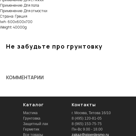
Применение: Для пола
Применение: Для отмостки
Страна: Греция
lwh: 600x600x700
Weight: 40000g
Не забудьте про грунтовку
КОММЕНТАРИИ
Каталог
Контакты
Мастика
г. Москва, Титова 16/10
Грунтовка
8 (495) 120-81-05
Защитный лак
8 (965) 153-75-75
Герметик
Пн-Вс 9.00 - 18.00
Все товары
zakaz@giperdesmo.ru