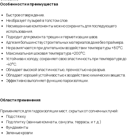
Особенности и преимущества
Быстрое отверждение.
Не образует пузырей в толстом слое.
Несмешанные компоненты можно сохранить для последующего
использования.
Подходит для ремонта трещин и герметизации швов.
Адгезия большинству строительных материалов даже без праймера.
Не размягчается при длительном воздействии температуры +80°C.
Максимальная шоковая температура +200°C.
Устойчива к холоду, сохраняет свою эластичность при температуре до
-40°C.
Обладает высокой эластичностью, прочностью на разрыв.
Обладает хорошей устойчивостью к воздействию химических веществ.
Эффективно выполняет функцию пароизоляции.
Области применения
Применяется для гидроизоляции мест, скрытых от солнечных лучей:
Под стяжку
Под плитку (ванные комнаты, санузлы, террасы, и т.д.)
Фундаменты
Зеленые кровли