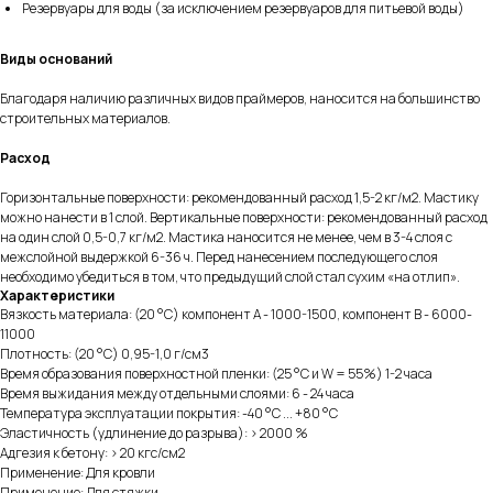
Резервуары для воды (за исключением резервуаров для питьевой воды)
Виды оснований
Благодаря наличию различных видов праймеров, наносится на большинство
строительных материалов.
Расход
Горизонтальные поверхности: рекомендованный расход 1,5-2 кг/м2. Мастику
можно нанести в 1 слой. Вертикальные поверхности: рекомендованный расход
на один слой 0,5-0,7 кг/м2. Мастика наносится не менее, чем в 3-4 слоя с
межслойной выдержкой 6-36 ч. Перед нанесением последующего слоя
необходимо убедиться в том, что предыдущий слой стал сухим «на отлип».
Характеристики
Вязкость материала: (20 °С) компонент А - 1000-1500, компонент В - 6000-
11000
Плотность: (20 °С) 0,95-1,0 г/см3
Время образования поверхностной пленки: (25 °С и W = 55%) 1-2 часа
Время выжидания между отдельными слоями: 6 - 24 часа
Температура эксплуатации покрытия: -40 °С ... +80 °С
Эластичность (удлинение до разрыва): > 2000 %
Адгезия к бетону: > 20 кгс/см2
Применение: Для кровли
Применение: Для стяжки